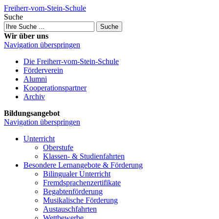
Freiherr-vom-Stein-Schule
Suche
Suche
Wir über uns
Navigation überspringen
Die Freiherr-vom-Stein-Schule
Förderverein
Alumni
Kooperations­partner
Archiv
Bildungsangebot
Navigation überspringen
Unterricht
Oberstufe
Klassen- & Studien­fahrten
Besondere Lernangebote & Förderung
Bilingualer Unterricht
Fremdsprachen­zertifikate
Begabten­förderung
Musikalische Förderung
Austausch­fahrten
Wettbewerbe