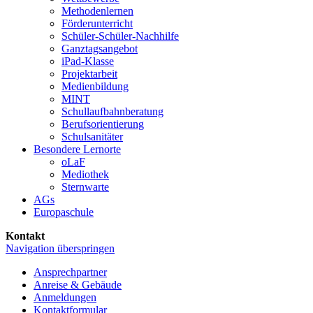
Methoden­lernen
Förder­unterricht
Schüler-Schüler-Nachhilfe
Ganztags­angebot
iPad-Klasse
Projekt­arbeit
Medien­bildung
MINT
Schullaufbahnberatung
Berufs­orientierung
Schul­sanitäter
Besondere Lernorte
oLaF
Mediothek
Sternwarte
AGs
Europaschule
Kontakt
Navigation überspringen
Ansprechpartner
Anreise & Gebäude
Anmeldungen
Kontaktformular