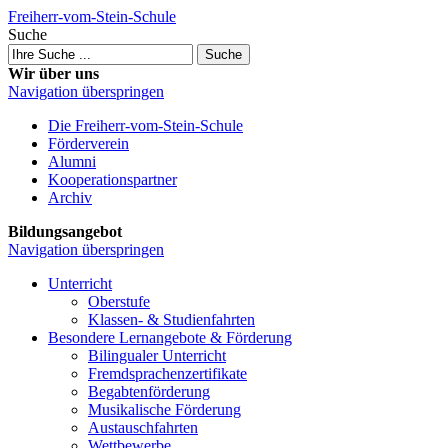
Freiherr-vom-Stein-Schule
Suche
Suche
Wir über uns
Navigation überspringen
Die Freiherr-vom-Stein-Schule
Förderverein
Alumni
Kooperations­partner
Archiv
Bildungsangebot
Navigation überspringen
Unterricht
Oberstufe
Klassen- & Studien­fahrten
Besondere Lernangebote & Förderung
Bilingualer Unterricht
Fremdsprachen­zertifikate
Begabten­förderung
Musikalische Förderung
Austausch­fahrten
Wettbewerbe