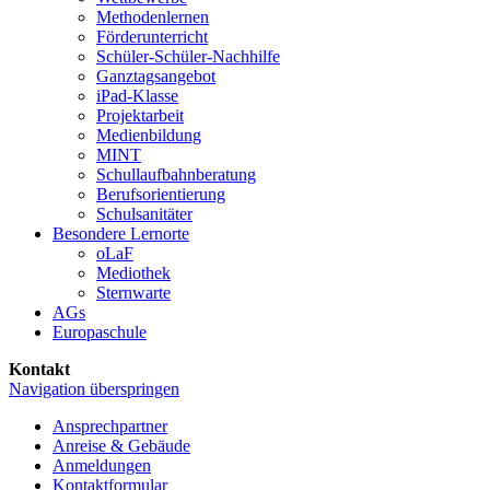
Methoden­lernen
Förder­unterricht
Schüler-Schüler-Nachhilfe
Ganztags­angebot
iPad-Klasse
Projekt­arbeit
Medien­bildung
MINT
Schullaufbahnberatung
Berufs­orientierung
Schul­sanitäter
Besondere Lernorte
oLaF
Mediothek
Sternwarte
AGs
Europaschule
Kontakt
Navigation überspringen
Ansprechpartner
Anreise & Gebäude
Anmeldungen
Kontaktformular