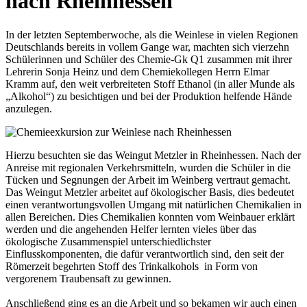
nach Rheinhessen
In der letzten Septemberwoche, als die Weinlese in vielen Regionen
Deutschlands bereits in vollem Gange war, machten sich vierzehn
Schülerinnen und Schüler des Chemie-Gk Q1 zusammen mit ihrer
Lehrerin Sonja Heinz und dem Chemiekollegen Herrn Elmar
Kramm auf, den weit verbreiteten Stoff Ethanol (in aller Munde als
„Alkohol“) zu besichtigen und bei der Produktion helfende Hände
anzulegen.
Hierzu besuchten sie das Weingut Metzler in Rheinhessen. Nach der
Anreise mit regionalen Verkehrsmitteln, wurden die Schüler in die
Tücken und Segnungen der Arbeit im Weinberg vertraut gemacht.
Das Weingut Metzler arbeitet auf ökologischer Basis, dies bedeutet
einen verantwortungsvollen Umgang mit natürlichen Chemikalien in
allen Bereichen. Dies Chemikalien konnten vom Weinbauer erklärt
werden und die angehenden Helfer lernten vieles über das
ökologische Zusammenspiel unterschiedlichster
Einflusskomponenten, die dafür verantwortlich sind, den seit der
Römerzeit begehrten Stoff des Trinkalkohols in Form von
vergorenem Traubensaft zu gewinnen.
Anschließend ging es an die Arbeit und so bekamen wir auch einen