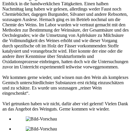
Einblick in die handwerklichen Tätigkeiten. Einen halben
Nachmittag lang haben wir gelesen, allerdings weder Faust noch
Chemiebücher, dagegen Burgunder, Silvaner und andere Rebsorten,
sozusagen Auslese. Hernach ging es im Betrieb nochmal um die
Chemie des Weins. Im Labor wurden wir vertraut gemacht mit den
Methoden zur Bestimmung der Weinsäure, der Gesamtsäure und des
Oechslegrades; wie die Umsetzung von Apfelsäure zu Milchsäure
die Vollmundigkeit des Weines erhöht und wie dieser Vorgang
durch spezifische oft im Holz der Fässer vorkommenden Stoffe
katalysiert und vorangebracht wird. Hier konnte der eine oder die
andere ihrer Kenntnisse über Strukturformeln und
Oxidationsprozesse einbringen, hatten doch wir die Untersuchungen
zuvor im Unterricht experimentell teilweise vorweggenommen.
Wir kommen gerne wieder, und wissen nun den Wein als komplexes
Gemisch unterschiedlichster Substanzen erst richtig einzuschätzen
und zu schätze. Es wurde uns sozusagen „reiner Wein
eingeschenkt“.
Viel getrunken haben wir nicht, dafür aber viel gelernt! Vielen Dank
an das Angebot des Weinguts. Gerne kommen wir wieder.