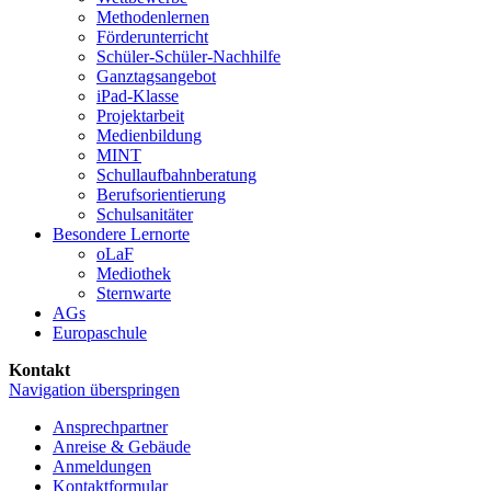
Methoden­lernen
Förder­unterricht
Schüler-Schüler-Nachhilfe
Ganztags­angebot
iPad-Klasse
Projekt­arbeit
Medien­bildung
MINT
Schullaufbahnberatung
Berufs­orientierung
Schul­sanitäter
Besondere Lernorte
oLaF
Mediothek
Sternwarte
AGs
Europaschule
Kontakt
Navigation überspringen
Ansprechpartner
Anreise & Gebäude
Anmeldungen
Kontaktformular