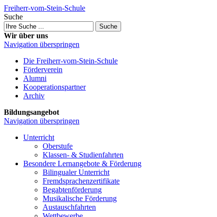
Freiherr-vom-Stein-Schule
Suche
Suche
Wir über uns
Navigation überspringen
Die Freiherr-vom-Stein-Schule
Förderverein
Alumni
Kooperations­partner
Archiv
Bildungsangebot
Navigation überspringen
Unterricht
Oberstufe
Klassen- & Studien­fahrten
Besondere Lernangebote & Förderung
Bilingualer Unterricht
Fremdsprachen­zertifikate
Begabten­förderung
Musikalische Förderung
Austausch­fahrten
Wettbewerbe