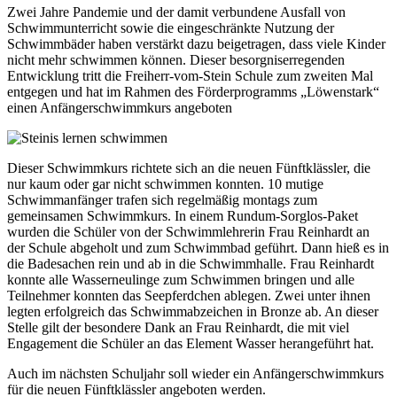
Zwei Jahre Pandemie und der damit verbundene Ausfall von
Schwimmunterricht sowie die eingeschränkte Nutzung der
Schwimmbäder haben verstärkt dazu beigetragen, dass viele Kinder
nicht mehr schwimmen können. Dieser besorgniserregenden
Entwicklung tritt die Freiherr-vom-Stein Schule zum zweiten Mal
entgegen und hat im Rahmen des Förderprogramms „Löwenstark“
einen Anfängerschwimmkurs angeboten
Dieser Schwimmkurs richtete sich an die neuen Fünftklässler, die
nur kaum oder gar nicht schwimmen konnten. 10 mutige
Schwimmanfänger trafen sich regelmäßig montags zum
gemeinsamen Schwimmkurs. In einem Rundum-Sorglos-Paket
wurden die Schüler von der Schwimmlehrerin Frau Reinhardt an
der Schule abgeholt und zum Schwimmbad geführt. Dann hieß es in
die Badesachen rein und ab in die Schwimmhalle. Frau Reinhardt
konnte alle Wasserneulinge zum Schwimmen bringen und alle
Teilnehmer konnten das Seepferdchen ablegen. Zwei unter ihnen
legten erfolgreich das Schwimmabzeichen in Bronze ab. An dieser
Stelle gilt der besondere Dank an Frau Reinhardt, die mit viel
Engagement die Schüler an das Element Wasser herangeführt hat.
Auch im nächsten Schuljahr soll wieder ein Anfängerschwimmkurs
für die neuen Fünftklässler angeboten werden.