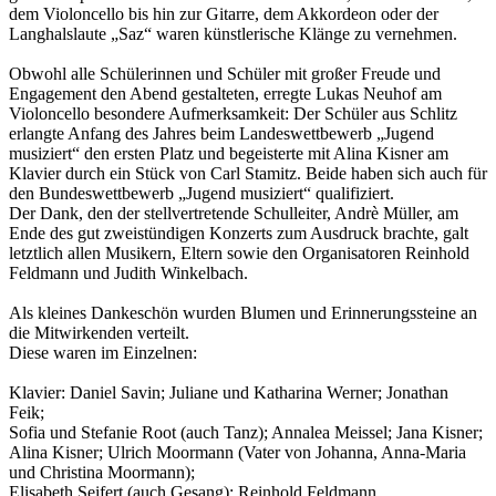
dem Violoncello bis hin zur Gitarre, dem Akkordeon oder der
Langhalslaute „Saz“ waren künstlerische Klänge zu vernehmen.
Obwohl alle Schülerinnen und Schüler mit großer Freude und
Engagement den Abend gestalteten, erregte Lukas Neuhof am
Violoncello besondere Aufmerksamkeit: Der Schüler aus Schlitz
erlangte Anfang des Jahres beim Landeswettbewerb „Jugend
musiziert“ den ersten Platz und begeisterte mit Alina Kisner am
Klavier durch ein Stück von Carl Stamitz. Beide haben sich auch für
den Bundeswettbewerb „Jugend musiziert“ qualifiziert.
Der Dank, den der stellvertretende Schulleiter, Andrè Müller, am
Ende des gut zweistündigen Konzerts zum Ausdruck brachte, galt
letztlich allen Musikern, Eltern sowie den Organisatoren Reinhold
Feldmann und Judith Winkelbach.
Als kleines Dankeschön wurden Blumen und Erinnerungssteine an
die Mitwirkenden verteilt.
Diese waren im Einzelnen:
Klavier: Daniel Savin; Juliane und Katharina Werner; Jonathan
Feik;
Sofia und Stefanie Root (auch Tanz); Annalea Meissel; Jana Kisner;
Alina Kisner; Ulrich Moormann (Vater von Johanna, Anna-Maria
und Christina Moormann);
Elisabeth Seifert (auch Gesang); Reinhold Feldmann