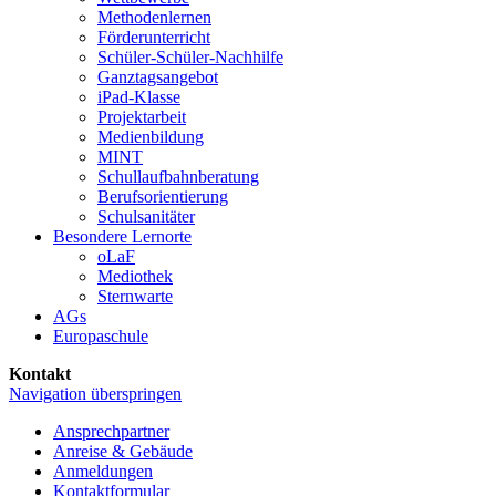
Methoden­lernen
Förder­unterricht
Schüler-Schüler-Nachhilfe
Ganztags­angebot
iPad-Klasse
Projekt­arbeit
Medien­bildung
MINT
Schullaufbahnberatung
Berufs­orientierung
Schul­sanitäter
Besondere Lernorte
oLaF
Mediothek
Sternwarte
AGs
Europaschule
Kontakt
Navigation überspringen
Ansprechpartner
Anreise & Gebäude
Anmeldungen
Kontaktformular