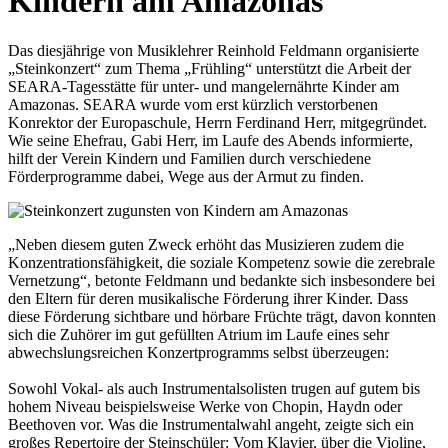
Kindern am Amazonas
Das diesjährige von Musiklehrer Reinhold Feldmann organisierte
„Steinkonzert“ zum Thema „Frühling“ unterstützt die Arbeit der
SEARA-Tagesstätte für unter- und mangelernährte Kinder am
Amazonas. SEARA wurde vom erst kürzlich verstorbenen
Konrektor der Europaschule, Herrn Ferdinand Herr, mitgegründet.
Wie seine Ehefrau, Gabi Herr, im Laufe des Abends informierte,
hilft der Verein Kindern und Familien durch verschiedene
Förderprogramme dabei, Wege aus der Armut zu finden.
„Neben diesem guten Zweck erhöht das Musizieren zudem die
Konzentrationsfähigkeit, die soziale Kompetenz sowie die zerebrale
Vernetzung“, betonte Feldmann und bedankte sich insbesondere bei
den Eltern für deren musikalische Förderung ihrer Kinder. Dass
diese Förderung sichtbare und hörbare Früchte trägt, davon konnten
sich die Zuhörer im gut gefüllten Atrium im Laufe eines sehr
abwechslungsreichen Konzertprogramms selbst überzeugen:
Sowohl Vokal- als auch Instrumentalsolisten trugen auf gutem bis
hohem Niveau beispielsweise Werke von Chopin, Haydn oder
Beethoven vor. Was die Instrumentalwahl angeht, zeigte sich ein
großes Repertoire der Steinschüler: Vom Klavier, über die Violine,