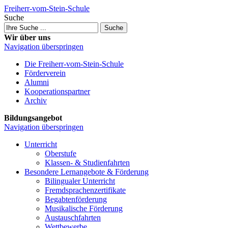
Freiherr-vom-Stein-Schule
Suche
Suche
Wir über uns
Navigation überspringen
Die Freiherr-vom-Stein-Schule
Förderverein
Alumni
Kooperations­partner
Archiv
Bildungsangebot
Navigation überspringen
Unterricht
Oberstufe
Klassen- & Studien­fahrten
Besondere Lernangebote & Förderung
Bilingualer Unterricht
Fremdsprachen­zertifikate
Begabten­förderung
Musikalische Förderung
Austausch­fahrten
Wettbewerbe