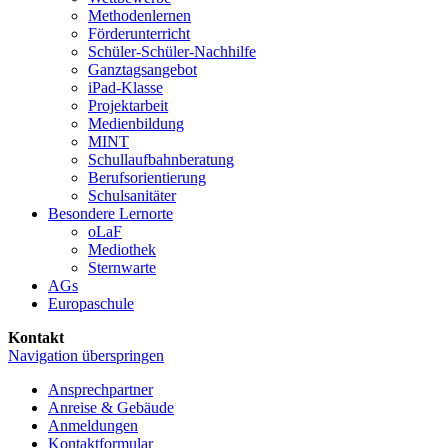
Methoden­lernen
Förder­unterricht
Schüler-Schüler-Nachhilfe
Ganztags­angebot
iPad-Klasse
Projekt­arbeit
Medien­bildung
MINT
Schullaufbahnberatung
Berufs­orientierung
Schul­sanitäter
Besondere Lernorte
oLaF
Mediothek
Sternwarte
AGs
Europaschule
Kontakt
Navigation überspringen
Ansprechpartner
Anreise & Gebäude
Anmeldungen
Kontaktformular