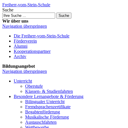
Freiherr-vom-Stein-Schule
Suche
Suche
Wir über uns
Navigation überspringen
Die Freiherr-vom-Stein-Schule
Förderverein
Alumni
Kooperations­partner
Archiv
Bildungsangebot
Navigation überspringen
Unterricht
Oberstufe
Klassen- & Studien­fahrten
Besondere Lernangebote & Förderung
Bilingualer Unterricht
Fremdsprachen­zertifikate
Begabten­förderung
Musikalische Förderung
Austausch­fahrten
Wettbewerbe