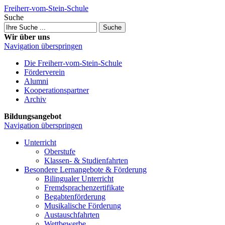
Freiherr-vom-Stein-Schule
Suche
Suche
Wir über uns
Navigation überspringen
Die Freiherr-vom-Stein-Schule
Förderverein
Alumni
Kooperations­partner
Archiv
Bildungsangebot
Navigation überspringen
Unterricht
Oberstufe
Klassen- & Studien­fahrten
Besondere Lernangebote & Förderung
Bilingualer Unterricht
Fremdsprachen­zertifikate
Begabten­förderung
Musikalische Förderung
Austausch­fahrten
Wettbewerbe