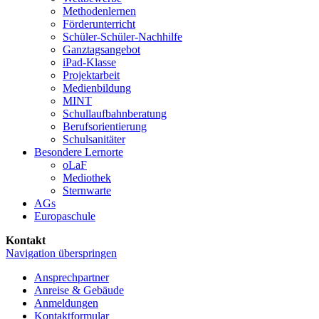
Methoden­lernen
Förder­unterricht
Schüler-Schüler-Nachhilfe
Ganztags­angebot
iPad-Klasse
Projekt­arbeit
Medien­bildung
MINT
Schullaufbahnberatung
Berufs­orientierung
Schul­sanitäter
Besondere Lernorte
oLaF
Mediothek
Sternwarte
AGs
Europaschule
Kontakt
Navigation überspringen
Ansprechpartner
Anreise & Gebäude
Anmeldungen
Kontaktformular