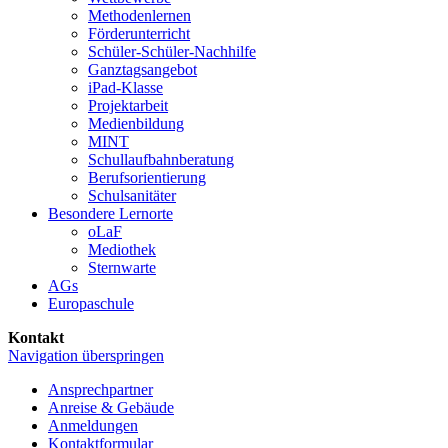
Methoden­lernen
Förder­unterricht
Schüler-Schüler-Nachhilfe
Ganztags­angebot
iPad-Klasse
Projekt­arbeit
Medien­bildung
MINT
Schullaufbahnberatung
Berufs­orientierung
Schul­sanitäter
Besondere Lernorte
oLaF
Mediothek
Sternwarte
AGs
Europaschule
Kontakt
Navigation überspringen
Ansprechpartner
Anreise & Gebäude
Anmeldungen
Kontaktformular