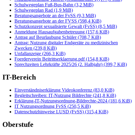
Schulwegeplan Fuß-Bus-Bahn
(3,2 MiB)
Schulwegeplan Rad
(1,9 MiB)
Beratungsangebote an der FvSS
(9,3 MiB)
Beratungsangebote an der FVSS
(598,4 KiB)
Schutzkonzept sexualisierte Gewalt (FvSS)
(8,5 MiB)
Anmeldung Hausaufgabenbetreuung
(157,6 KiB)
Antrag auf Beurlaubung Schüler
(708,7 KiB)
Antrag: Nutzung digitaler Endgeräte zu medizinischen
Zwecken
(239,8 KiB)
Unfallanzeige
(266,3 KiB)
Foerderverein Beitrittserklaerung.pdf
(154,8 KiB)
Sprechzeiten Lehrkräfte 2025/26 (2. Halbjahr)
(399,7 KiB)
IT-Bereich
Einverständniserklärung Videokonferenz
(83,0 KiB)
Begleitschreiben: IT-Nutzung Bildrechte
(241,8 KiB)
Erklärung-IT-Nutzungsordnung-Bildrechte-2024
(181,6 KiB)
IT Nutzungsordnung FvSS
(250,5 KiB)
Datenschutzhinweise LUSD (FvSS)
(315,4 KiB)
Oberstufe