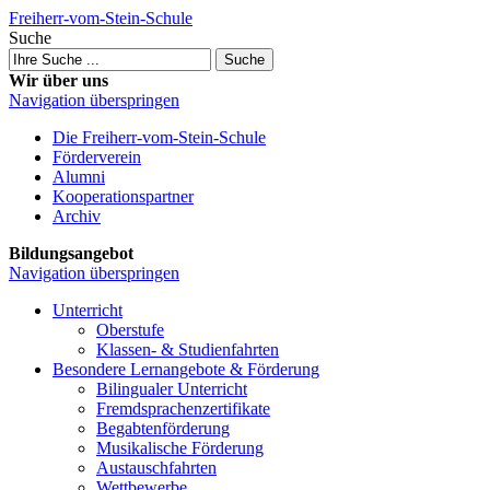
Freiherr-vom-Stein-Schule
Suche
Suche
Wir über uns
Navigation überspringen
Die Freiherr-vom-Stein-Schule
Förderverein
Alumni
Kooperations­partner
Archiv
Bildungsangebot
Navigation überspringen
Unterricht
Oberstufe
Klassen- & Studien­fahrten
Besondere Lernangebote & Förderung
Bilingualer Unterricht
Fremdsprachen­zertifikate
Begabten­förderung
Musikalische Förderung
Austausch­fahrten
Wettbewerbe