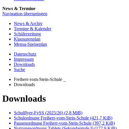
News & Termine
Navigation überspringen
News & Archiv
Termine & Kalender
Schülerzeitung
Klausurenplan
Mensa-Speiseplan
Datenschutz
Impressum
Downloads
Suche
Freiherr-vom-Stein-Schule
_
Downloads
Downloads
Schulflyer-FvSS (2025/26)
(2,8 MiB)
Schulordnung Freiherr-vom-Stein-Schule
(421,7 KiB)
Pausenordnung Freiherr-vom-Stein-Schule
(397,2 KiB)
Nutzungsordnung Tablets (Sekundarstufe I)
(177,9 KiB)