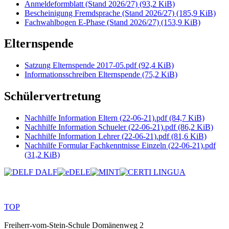
Anmeldeformblatt (Stand 2026/27)
(93,2 KiB)
Bescheinigung Fremdsprache (Stand 2026/27)
(185,9 KiB)
Fachwahlbogen E-Phase (Stand 2026/27)
(153,9 KiB)
Elternspende
Satzung Elternspende 2017-05.pdf
(92,4 KiB)
Informationsschreiben Elternspende
(75,2 KiB)
Schülervertretung
Nachhilfe Information Eltern (22-06-21).pdf
(84,7 KiB)
Nachhilfe Information Schueler (22-06-21).pdf
(86,2 KiB)
Nachhilfe Information Lehrer (22-06-21).pdf
(81,6 KiB)
Nachhilfe Formular Fachkenntnisse Einzeln (22-06-21).pdf
(31,2 KiB)
TOP
Freiherr-vom-Stein-Schule
Domänenweg 2